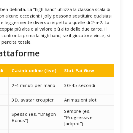
 definita. La “high hand” utilizza la classica scala di
on alcune eccezioni: i jolly possono sostituire qualsiasi
ore leggermente diverso rispetto a quelle di 2‑a‑2. La
coppia più alta o al valore più alto delle due carte. Il
confronta prima la high hand; se il giocatore vince, si
a perdita totale.
iattaforme
li
Casinò online (live)
Slot Pai Gow
2‑4 minuti per mano
30‑45 secondi
3D, avatar croupier
Animazioni slot
Sempre (es.
Spesso (es. “Dragon
“Progressive
Bonus”)
Jackpot”)