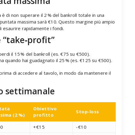
tata massima
a è di non superare il 2 % del bankroll totale in una
 la puntata massima sarà €10. Questo margine più ampio
i esaurire rapidamente i fondi.
 “take‑profit”
perdi il 15 % del bankroll (es. €75 su €500).
ana quando hai guadagnato il 25 % (es. €125 su €500).
ima di accedere al tavolo, in modo da mantenere il
o settimanale
tata
Obiettivo
Stop‑loss
sima (2 %)
profitto
40
+€15
-€10