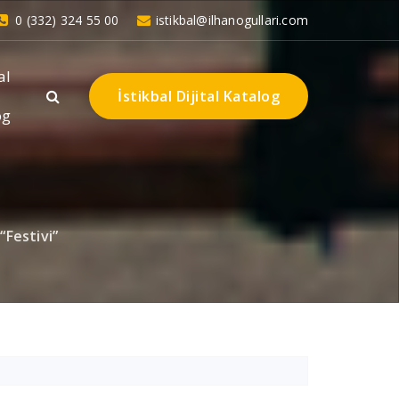
0 (332) 324 55 00
istikbal@ilhanogullari.com
al
İ
s
t
i
k
b
a
l
D
i
j
i
t
a
l
K
a
t
a
l
o
g
og
“Festivi”
148 95 blood pressure
artificial salt for high