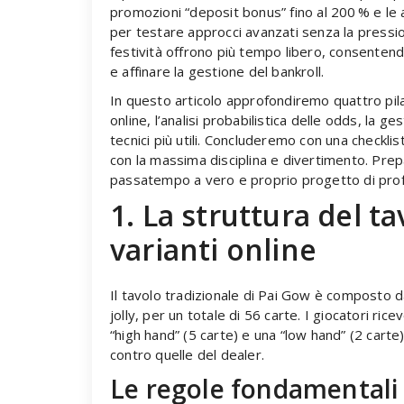
promozioni “deposit bonus” fino al 200 % e le
per testare approcci avanzati senza la pression
festività offrono più tempo libero, consentendo
e affinare la gestione del bankroll.
In questo articolo approfondiremo quattro pilas
online, l’analisi probabilistica delle odds, la ge
tecnici più utili. Concluderemo con una checklist
con la massima disciplina e divertimento. Prep
passatempo a vero e proprio progetto di profit
1. La struttura del t
varianti online
Il tavolo tradizionale di Pai Gow è composto d
jolly, per un totale di 56 carte. I giocatori ri
“high hand” (5 carte) e una “low hand” (2 carte
contro quelle del dealer.
Le regole fondamentali