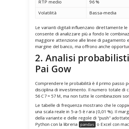
RTP medio
96 %
Volatilità
Bassa‑media
Le varianti digitali influenzano direttamente le s
consente di analizzare più a fondo le combinazi
maggiore attenzione alle linee di pagamento e 
margine del banco, ma offrono anche opportunit
2. Analisi probabilist
Pai Gow
Comprendere le probabilità è il primo passo pe
disciplina di investimento. Il numero totale di
56 C 7 ≈ 57 M, ma non tutte le combinazioni s
Le tabelle di frequenza mostrano che le coppie 
una scala reale in 5‑a‑5 è rara (0,01 %). Il marg
della variante e delle regole di “push” adottat
Python con la libreria
o Excel con macr
pandas