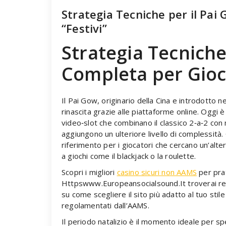
Strategia Tecniche per il Pai
“Festivi”
Strategia Tecniche
Completa per Gioca
Il Pai Gow, originario della Cina e introdotto n
rinascita grazie alle piattaforme online. Oggi è 
video‑slot che combinano il classico 2‑a‑2 co
aggiungono un ulteriore livello di complessità
riferimento per i giocatori che cercano un’alt
a giochi come il blackjack o la roulette.
Scopri i migliori
casino sicuri non AAMS
per prat
Httpswww.Europeansocialsound.It troverai rece
su come scegliere il sito più adatto al tuo stil
regolamentati dall’AAMS.
Il periodo natalizio è il momento ideale per sp