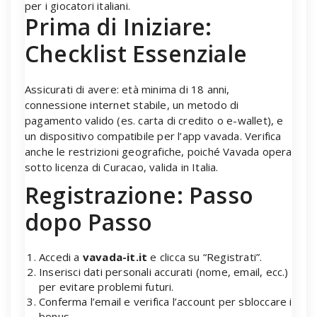
per i giocatori italiani.
Prima di Iniziare:
Checklist Essenziale
Assicurati di avere: età minima di 18 anni,
connessione internet stabile, un metodo di
pagamento valido (es. carta di credito o e-wallet), e
un dispositivo compatibile per l’app vavada. Verifica
anche le restrizioni geografiche, poiché Vavada opera
sotto licenza di Curacao, valida in Italia.
Registrazione: Passo
dopo Passo
Accedi a
vavada-it.it
e clicca su “Registrati”.
Inserisci dati personali accurati (nome, email, ecc.)
per evitare problemi futuri.
Conferma l’email e verifica l’account per sbloccare i
bonus.