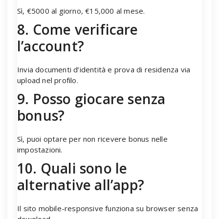
Sì, €5000 al giorno, €15,000 al mese.
8. Come verificare
l’account?
Invia documenti d’identità e prova di residenza via
upload nel profilo.
9. Posso giocare senza
bonus?
Sì, puoi optare per non ricevere bonus nelle
impostazioni.
10. Quali sono le
alternative all’app?
Il sito mobile-responsive funziona su browser senza
download.