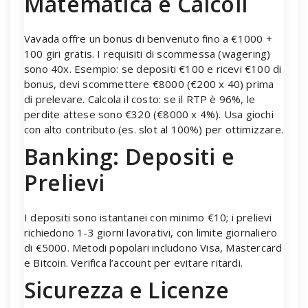
Matematica e Calcoli
Vavada offre un bonus di benvenuto fino a €1000 +
100 giri gratis. I requisiti di scommessa (wagering)
sono 40x. Esempio: se depositi €100 e ricevi €100 di
bonus, devi scommettere €8000 (€200 x 40) prima
di prelevare. Calcola il costo: se il RTP è 96%, le
perdite attese sono €320 (€8000 x 4%). Usa giochi
con alto contributo (es. slot al 100%) per ottimizzare.
Banking: Depositi e
Prelievi
I depositi sono istantanei con minimo €10; i prelievi
richiedono 1-3 giorni lavorativi, con limite giornaliero
di €5000. Metodi popolari includono Visa, Mastercard
e Bitcoin. Verifica l’account per evitare ritardi.
Sicurezza e Licenze