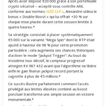
Après avoir déposé €20 000 grâce à son portefeuille
crypto sécurisé – accepté sous contrôle AML
conforme aux normes
H2O LLP
–, Alexandre utilisa le
bonus « Double‑Boost » qui lui offrait +30 % sur
chaque mise placée durant cette session limitée à
quatre heures.*
Sa stratégie consistait à placer systématiquement
€5 000 sur la variante “Mega Spin” dont le RTP était
ajusté à hauteur de 98 % pour cette promotion
particulière ; cela augmenta ses chances théoriques
d’activer le mode “Jackpot Trigger”. Au bout du
troisième tour décisif, le compteur progressif
atteignit €4 987 432 avant que l’algorithme ne libère
enfin le gain final·un jackpot record portant la
cagnotte à plus de €5 millions.*
Ce succès illustre parfaitement comment l’accès
privilégié aux limites élevées combiné au boost
ponctuel transforme une simple session en victoire
monumentale.*