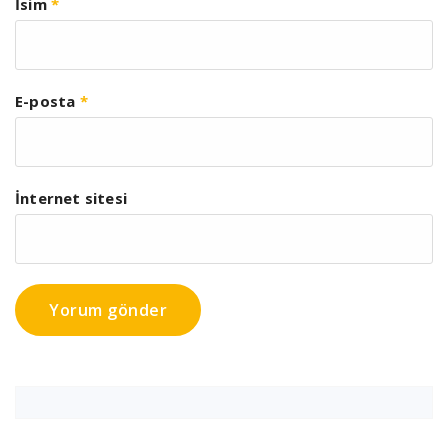
İsim
*
E-posta
*
İnternet sitesi
148 95 blood pressure
artificial salt for high blood
pressure
can a low blood pressure person donate