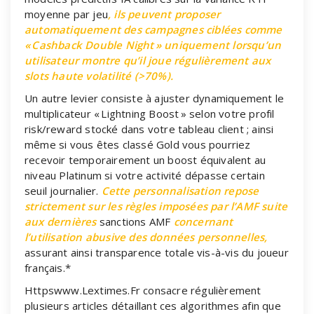
moyenne par jeu
, ils peuvent proposer
automatiquement des campagnes ciblées comme
« Cashback Double Night » uniquement lorsqu’un
utilisateur montre qu’il joue régulièrement aux
slots haute volatilité (>70%).
Un autre levier consiste à ajuster dynamiquement le
multiplicateur « Lightning Boost » selon votre profil
risk/reward stocké dans votre tableau client ; ainsi
même si vous êtes classé Gold vous pourriez
recevoir temporairement un boost équivalent au
niveau Platinum si votre activité dépasse certain
seuil journalier.
Cette personnalisation repose
strictement sur les règles imposées par l’AMF suite
aux dernières
sanctions AMF
concernant
l’utilisation abusive des données personnelles,
assurant ainsi transparence totale vis-à-vis du joueur
français.*
Httpswww.Lextimes.Fr consacre régulièrement
plusieurs articles détaillant ces algorithmes afin que