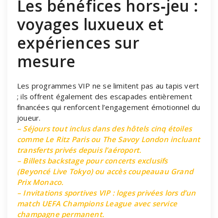
Les bénéfices hors‑jeu :
voyages luxueux et
expériences sur
mesure
Les programmes VIP ne se limitent pas au tapis vert
; ils offrent également des escapades entièrement
financées qui renforcent l’engagement émotionnel du
joueur.
– Séjours tout inclus dans des hôtels cinq étoiles
comme Le Ritz Paris ou The Savoy London incluant
transferts privés depuis l’aéroport.
– Billets backstage pour concerts exclusifs
(Beyoncé Live Tokyo) ou accès coupeauau Grand
Prix Monaco.
– Invitations sportives VIP : loges privées lors d’un
match UEFA Champions League avec service
champagne permanent.