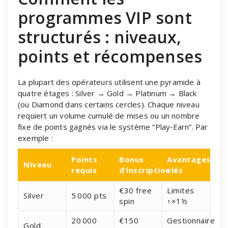
programmes VIP sont
structurés : niveaux,
points et récompenses
La plupart des opérateurs utilisent une pyramide à
quatre étages : Silver → Gold → Platinum → Black
(ou Diamond dans certains cercles). Chaque niveau
requiert un volume cumulé de mises ou un nombre
fixe de points gagnés via le système “Play‑Earn”. Par
exemple :
Points
Bonus
Avantages
Niveau
requis
d’inscription
clés
€30 free
Limites
Silver
5 000 pts
spin
↑×1½
20 000
€150
Gestionnaire
Gold