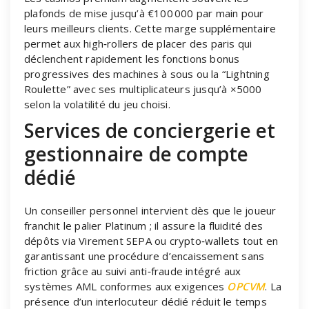
plafonds de mise jusqu’à €100 000 par main pour
leurs meilleurs clients. Cette marge supplémentaire
permet aux high‑rollers de placer des paris qui
déclenchent rapidement les fonctions bonus
progressives des machines à sous ou la “Lightning
Roulette” avec ses multiplicateurs jusqu’à ×5000
selon la volatilité du jeu choisi.
Services de conciergerie et
gestionnaire de compte
dédié
Un conseiller personnel intervient dès que le joueur
franchit le palier Platinum ; il assure la fluidité des
dépôts via Virement SEPA ou crypto‑wallets tout en
garantissant une procédure d’encaissement sans
friction grâce au suivi anti‑fraude intégré aux
systèmes AML conformes aux exigences
OPCVM
. La
présence d’un interlocuteur dédié réduit le temps