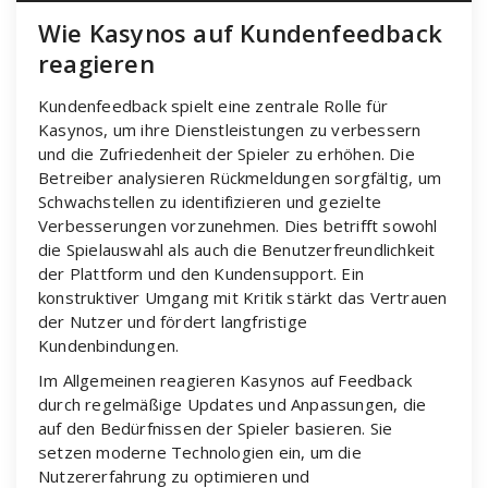
Wie Kasynos auf Kundenfeedback
reagieren
Kundenfeedback spielt eine zentrale Rolle für
Kasynos, um ihre Dienstleistungen zu verbessern
und die Zufriedenheit der Spieler zu erhöhen. Die
Betreiber analysieren Rückmeldungen sorgfältig, um
Schwachstellen zu identifizieren und gezielte
Verbesserungen vorzunehmen. Dies betrifft sowohl
die Spielauswahl als auch die Benutzerfreundlichkeit
der Plattform und den Kundensupport. Ein
konstruktiver Umgang mit Kritik stärkt das Vertrauen
der Nutzer und fördert langfristige
Kundenbindungen.
Im Allgemeinen reagieren Kasynos auf Feedback
durch regelmäßige Updates und Anpassungen, die
auf den Bedürfnissen der Spieler basieren. Sie
setzen moderne Technologien ein, um die
Nutzererfahrung zu optimieren und