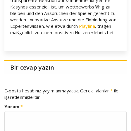
transparente Reaktion auf Kundenmeinungen für
Kasynos essenziell ist, um wettbewerbsfähig zu
bleiben und den Ansprüchen der Spieler gerecht zu
werden. Innovative Ansätze und die Einbindung von
Expertenwissen, wie etwa durch
Playfina
, tragen
maßgeblich zu einem positiven Nutzererlebnis bei.
Bir cevap yazın
E-posta hesabınız yayımlanmayacak.
Gerekli alanlar
*
ile
işaretlenmişlerdir
Yorum
*