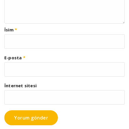
İsim
*
E-posta
*
İnternet sitesi