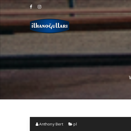
Skip
to
content
Anthony Bert
pl