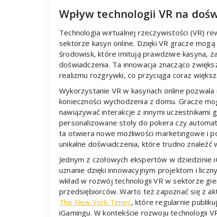
Wpływ technologii VR na dośw
Technologia wirtualnej rzeczywistości (VR) re
sektorze kasyn online. Dzięki VR gracze mogą
środowisk, które imitują prawdziwe kasyna, z
doświadczenia. Ta innowacja znacząco zwięk
realizmu rozgrywki, co przyciąga coraz większ
Wykorzystanie VR w kasynach online pozwala
konieczności wychodzenia z domu. Gracze mog
nawiązywać interakcje z innymi uczestnikami g
personalizowane stoły do pokera czy automat
ta otwiera nowe możliwości marketingowe i po
unikalne doświadczenia, które trudno znaleźć 
Jednym z czołowych ekspertów w dziedzinie 
uznanie dzięki innowacyjnym projektom i licz
wkład w rozwój technologii VR w sektorze gier
przedsiębiorców. Warto też zapoznać się z akt
The New York Times
, które regularnie publik
iGamingu. W kontekście rozwoju technologii V