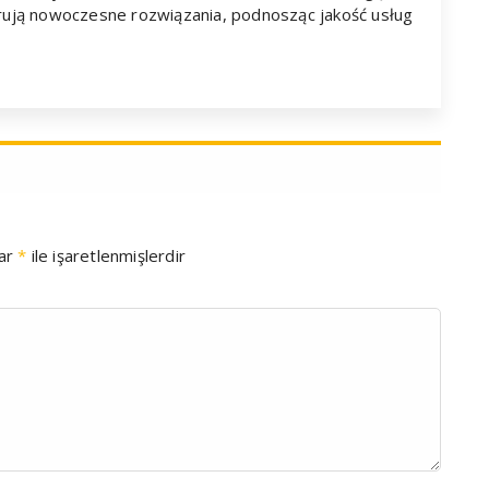
grują nowoczesne rozwiązania, podnosząc jakość usług
lar
*
ile işaretlenmişlerdir