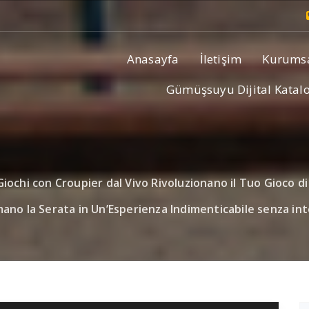
Anasayfa
İletişim
Kurums
Gümüşsuyu Dijital Katal
Giochi con Croupier dal Vivo Rivoluzionano il Tuo Gioco d
ano la Serata in Un’Esperienza Indimenticabile senza int