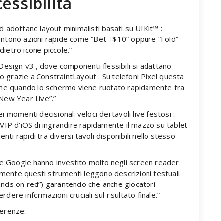
essibilità
d adottano layout minimalisti basati su UIKit™ :
entono azioni rapide come “Bet +$10” oppure “Fold”
ietro icone piccole.”
 Design v3 , dove componenti flessibili si adattano
 grazie a ConstraintLayout . Su telefoni Pixel questa
nche quando lo schermo viene ruotato rapidamente tra
“New Year Live”.”
 momenti decisionali veloci dei tavoli live festosi :
 VIP d’iOS di ingrandire rapidamente il mazzo su tablet
i rapidi tra diversi tavoli disponibili nello stesso
che Google hanno investito molto negli screen reader
mente questi strumenti leggono descrizioni testuali
l lands on red”) garantendo che anche giocatori
ere informazioni cruciali sul risultato finale.”
ferenze: