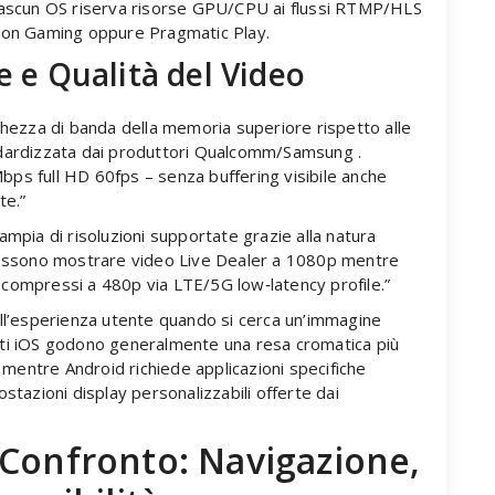
 ciascun OS riserva risorse GPU/CPU ai flussi RTMP/HLS
ution Gaming oppure Pragmatic Play.
e e Qualità del Video
hezza di banda della memoria superiore rispetto alle
dardizzata dai produttori Qualcomm/Samsung .
bps full HD 60fps – senza buffering visibile anche
te.”
pia di risoluzioni supportate grazie alla natura
i possono mostrare video Live Dealer a 1080p mentre
 compressi a 480p via LTE/5G low‑latency profile.”
l’esperienza utente quando si cerca un’immagine
enti iOS godono generalmente una resa cromatica più
mentre Android richiede applicazioni specifiche
tazioni display personalizzabili offerte dai
 Confronto: Navigazione,