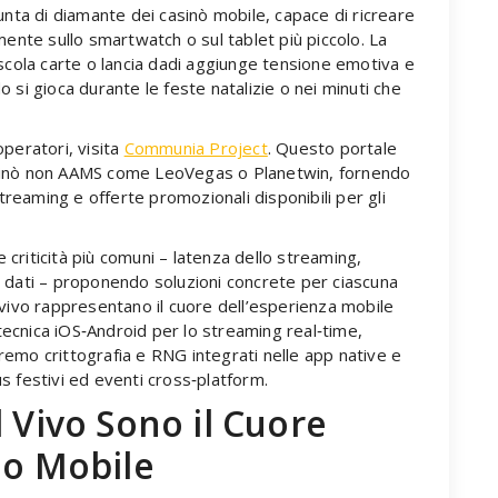
a punta di diamante dei casinò mobile, capace di ricreare
mente sullo smartwatch o sul tablet più piccolo. La
scola carte o lancia dadi aggiunge tensione emotiva e
do si gioca durante le feste natalizie o nei minuti che
peratori, visita
Communi​a Project
. Questo portale
sinò non AAMS come LeoVegas o Planetwin, fornendo
streaming e offerte promozionali disponibili per gli
riticità più comuni – latenza dello streaming,
 dati – proponendo soluzioni concrete per ciascuna
vivo rappresentano il cuore dell’esperienza mobile
 tecnica iOS‑Android per lo streaming real‑time,
emo crittografia e RNG integrati nelle app native e
s festivi ed eventi cross‑platform.
 Vivo Sono il Cuore
no Mobile