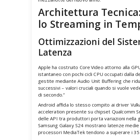
Architettura Tecnica
lo Streaming in Tem
Ottimizzazioni del Sist
Latenza
Apple ha costruito Core Video attorno alla G
istantaneo con pochi cicli CPU occupati dalla
gestite mediante Audio Unit Buffering che riduce
successivi – valori cruciali quando si vuole veder
di secondo.”
Android affida lo stesso compito ai driver 
acceleration presente su chipset Qualcomm S
delle API tra produttori porta variazioni nella g
Samsung Galaxy S24 mostrano latenze medie i
processori MediaTek tendono a superare i 35 m