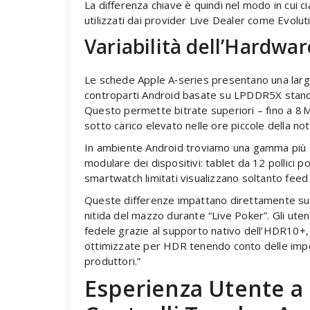
La differenza chiave è quindi nel modo in cui
utilizzati dai provider Live Dealer come Evol
Variabilità dell’Hardwar
Le schede Apple A‑series presentano una larg
controparti Android basate su LPDDR5X stan
Questo permette bitrate superiori – fino a 8 M
sotto carico elevato nelle ore piccole della not
In ambiente Android troviamo una gamma più am
modulare dei dispositivi: tablet da 12 pollic
smartwatch limitati visualizzano soltanto feed
Queste differenze impattano direttamente sul
nitida del mazzo durante “Live Poker”. Gli ut
fedele grazie al supporto nativo dell’HDR10+, 
ottimizzate per HDR tenendo conto delle impos
produttori.”
Esperienza Utente a