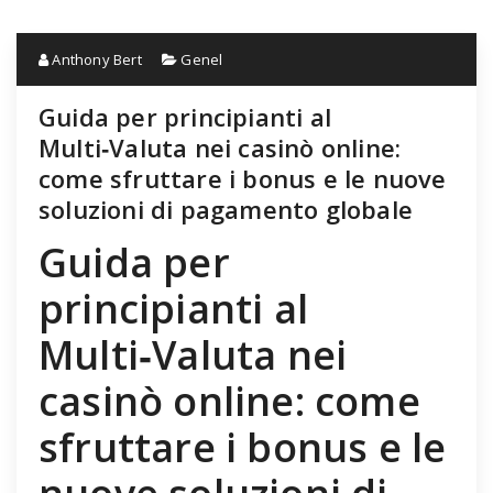
Anthony Bert
Genel
Guida per principianti al
Multi‑Valuta nei casinò online:
come sfruttare i bonus e le nuove
soluzioni di pagamento globale
Guida per
principianti al
Multi‑Valuta nei
casinò online: come
sfruttare i bonus e le