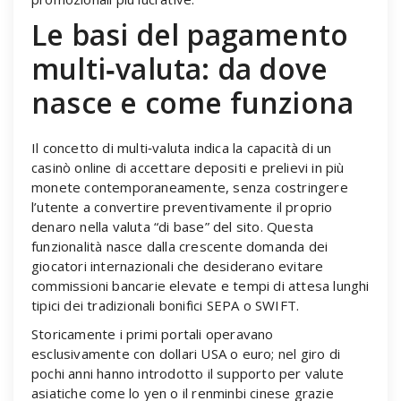
Le basi del pagamento
multi‑valuta: da dove
nasce e come funziona
Il concetto di multi‑valuta indica la capacità di un
casinò online di accettare depositi e prelievi in più
monete contemporaneamente, senza costringere
l’utente a convertire preventivamente il proprio
denaro nella valuta “di base” del sito. Questa
funzionalità nasce dalla crescente domanda dei
giocatori internazionali che desiderano evitare
commissioni bancarie elevate e tempi di attesa lunghi
tipici dei tradizionali bonifici SEPA o SWIFT.
Storicamente i primi portali operavano
esclusivamente con dollari USA o euro; nel giro di
pochi anni hanno introdotto il supporto per valute
asiatiche come lo yen o il renminbi cinese grazie