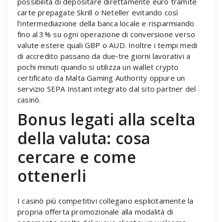
possibilità di depositare direttamente euro tramite
carte prepagate Skrill o Neteller evitando così
l’intermediazione della banca locale e risparmiando
fino al 3 % su ogni operazione di conversione verso
valute estere quali GBP o AUD. Inoltre i tempi medi
di accredito passano da due‑tre giorni lavorativi a
pochi minuti quando si utilizza un wallet crypto
certificato da Malta Gaming Authority oppure un
servizio SEPA Instant integrato dal sito partner del
casinò.
Bonus legati alla scelta
della valuta: cosa
cercare e come
ottenerli
I casinò più competitivi collegano esplicitamente la
propria offerta promozionale alla modalità di