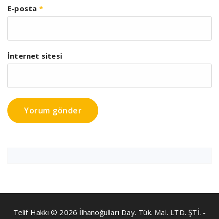
E-posta
*
İnternet sitesi
148 95 blood pressure
artificial salt for high blood
pressure
can a low blood pressure person donate
blood
does hepatitis c cause hypertension
does
magnesium lower your blood pressure
hypertension
clinical significance
hypertension in blood pressure
is
Telif Hakkı © 2026 İlhanoğulları Day. Tük. Mal. LTD. ŞTİ. -
the heart rate generally elevated with hypertension