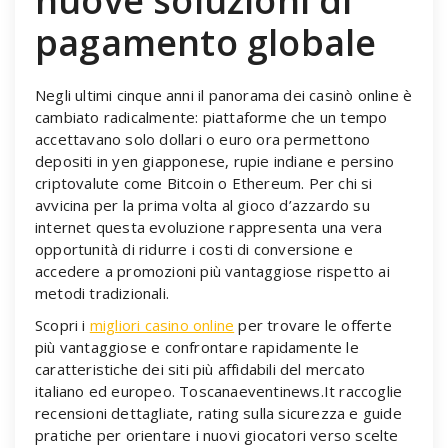
nuove soluzioni di
pagamento globale
Negli ultimi cinque anni il panorama dei casinò online è
cambiato radicalmente: piattaforme che un tempo
accettavano solo dollari o euro ora permettono
depositi in yen giapponese, rupie indiane e persino
criptovalute come Bitcoin o Ethereum. Per chi si
avvicina per la prima volta al gioco d’azzardo su
internet questa evoluzione rappresenta una vera
opportunità di ridurre i costi di conversione e
accedere a promozioni più vantaggiose rispetto ai
metodi tradizionali.
Scopri i
migliori casino online
per trovare le offerte
più vantaggiose e confrontare rapidamente le
caratteristiche dei siti più affidabili del mercato
italiano ed europeo. Toscanaeventinews.It raccoglie
recensioni dettagliate, rating sulla sicurezza e guide
pratiche per orientare i nuovi giocatori verso scelte